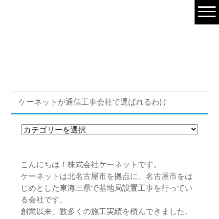
株式会社ケーネット｜名古屋市を中心に愛知・岐阜・三重で通信
工事、基地局設備工事を一気通貫で対応可能です。
HOME
»
コラム
»
基地局・通信工事・電気工事
» ケーネットが通信工
事会社で選ばれるわけ
ケーネットが通信工事会社で選ばれるわけ
こんにちは！株式会社ケーネットです。
ケーネットは北名古屋市を拠点に、名古屋市をは
じめとした東海三県で基地局設置工事を行ってい
る会社です。
創業以来、数多くの施工実績を積んできました。