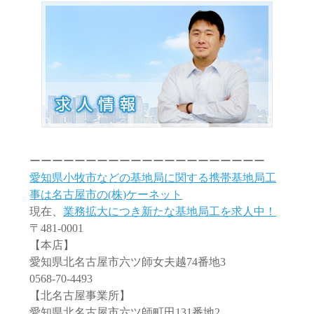
ーーーーーーーーーーーーーーーーーーーーー
愛知県小牧市などの基地局に関する携帯基地局工
事は名古屋市の(株)ケーネット
現在、
業務拡大につき新たな基地局工を求人中！
〒481-0001
【本店】
愛知県北名古屋市六ツ師女夫越74番地3
0568-70-4493
【北名古屋事業所】
愛知県北名古屋市六ツ師町田131番地2