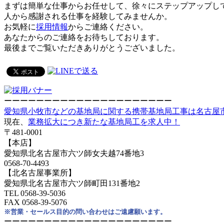
まずは簡単な仕事からお任せして、徐々にステップアップし
人から感謝される仕事を経験してみませんか。
お気軽に
採用情報
からご連絡ください。
あなたからのご連絡をお待ちしております。
最後までご覧いただきありがとうございました。
ーーーーーーーーーーーーーーーーーーーーー
愛知県小牧市などの基地局に関する携帯基地局工事は名古屋市
現在、
業務拡大につき新たな基地局工を求人中！
〒481-0001
【本店】
愛知県北名古屋市六ツ師女夫越74番地3
0568-70-4493
【北名古屋事業所】
愛知県北名古屋市六ツ師町田131番地2
TEL 0568-39-5036
FAX 0568-39-5076
※営業・セールス目的の問い合わせはご遠慮願います。
ーーーーーーーーーーーーーーーーーーーーー