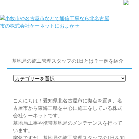
株式会社ケーネット｜名古屋市を中心に愛知・岐阜・三重で通信
工事、基地局設備工事を一気通貫で対応可能です。
HOME
»
コラム
»
基地局・通信工事・電気工事
» 基地局の施工管理ス
タッフの1日とは？一例を紹介
基地局の施工管理スタッフの1日とは？一例を紹介
こんにちは！愛知県北名古屋市に拠点を置き、名
古屋市から東海三県を中心に施工をしている株式
会社ケーネットです。
基地局工事や携帯基地局のメンテナンスを行って
います。
突然ですが、基地局の施工管理スタッフの1日を知