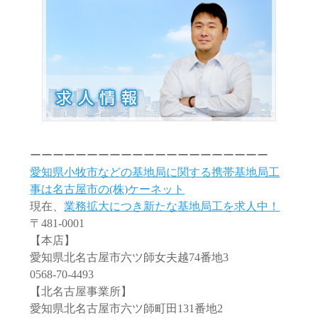
ーーーーーーーーーーーーーーーーーーーーー
愛知県小牧市などの基地局に関する携帯基地局工
事は名古屋市の(株)ケーネット
現在、
業務拡大につき新たな基地局工を求人中！
〒481-0001
【本店】
愛知県北名古屋市六ツ師女夫越74番地3
0568-70-4493
【北名古屋事業所】
愛知県北名古屋市六ツ師町田131番地2