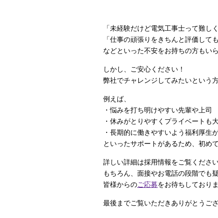
「未経験だけど電気工事士って難し
「仕事の頑張りをきちんと評価して
などといった不安をお持ちの方もい
しかし、ご安心ください！
弊社でチャレンジしてみたいという
例えば、
・悩みを打ち明けやすい先輩や上司
・休みがとりやすくプライベートも
・長期的に働きやすいよう福利厚生
といったサポートがあるため、初め
詳しい詳細は採用情報をご覧くださ
もちろん、面接やお電話の段階でも
皆様からの
ご応募
をお待ちしており
最後までご覧いただきありがとうご