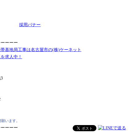
ーーーーー
帯基地局工事は名古屋市の(株)ケーネット
工を求人中！
3
2
慮願います。
ーーーーー